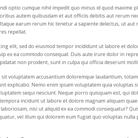
endi optio cumque nihil impedit quo minus id quod maxime p
ibus autem quibusdam et aut officiis debitis aut rerum nec
taque earum rerum hic tenetur a sapiente delectus, ut aut r
es repellat.
ing elit, sed do eiusmod tempor incididunt ut labore et dol
quip ex ea commodo consequat. Duis aute irure dolor in repre
pidatat non proident, sunt in culpa qui officia deserunt moll
or sit voluptatem accusantium doloremque laudantium, totam
 sunt explicabo. Nemo enim ipsam voluptatem quia voluptas si
luptatem sequi nesciunt. Neque porro quisquam est, qui dol
i tempora incidunt ut labore et dolore magnam aliquam quae
 laboriosam, nisi ut aliquid ex ea commodi consequatur? Qui
quatur, vel illum qui dolorem eum fugiat quo voluptas nulla 