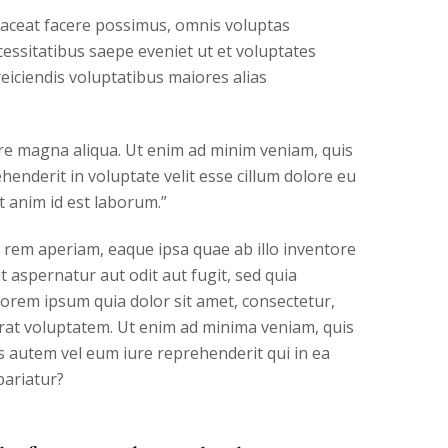
laceat facere possimus, omnis voluptas
essitatibus saepe eveniet ut et voluptates
eiciendis voluptatibus maiores alias
ore magna aliqua. Ut enim ad minim veniam, quis
henderit in voluptate velit esse cillum dolore eu
it anim id est laborum.”
 rem aperiam, eaque ipsa quae ab illo inventore
t aspernatur aut odit aut fugit, sed quia
orem ipsum quia dolor sit amet, consectetur,
rat voluptatem. Ut enim ad minima veniam, quis
s autem vel eum iure reprehenderit qui in ea
pariatur?