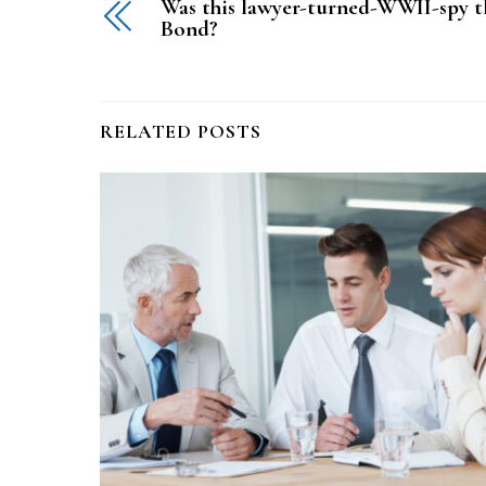
Was this lawyer-turned-WWII-spy th
Bond?
RELATED POSTS