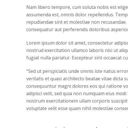
Nam libero tempore, cum soluta nobis est elig
assumenda est, omnis dolor repellendus. Tempor
repudiandae sint et molestiae non recusandae. I
consequatur aut perferendis doloribus asperior
Lorem ipsum dolor sit amet, consectetur adipisc
nostrud exercitation ullamco laboris nisi ut ali
fugiat nulla pariatur. Excepteur sint occaecat cu
“Sed ut perspiciatis unde omnis iste natus err
veritatis et quasi architecto beatae vitae dicta
consequuntur magni dolores eos qui ratione vo
adipisci velit, sed quia non numquam eius mod
nostrum exercitationem ullam corporis suscipit
voluptate velit esse quam nihil molestiae conse