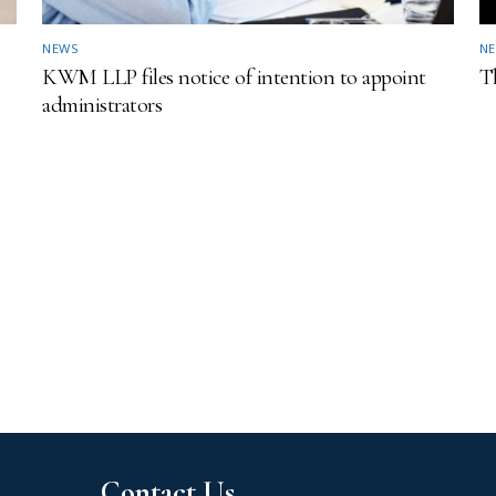
NEWS
N
KWM LLP files notice of intention to appoint
Th
administrators
Contact Us