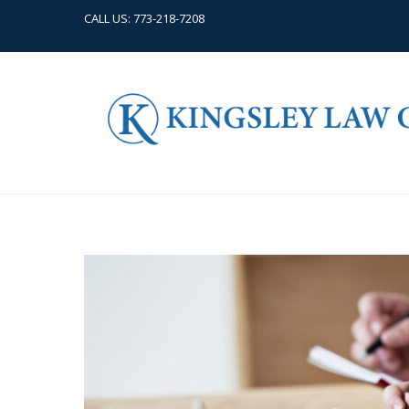
CALL US:
773-218-7208